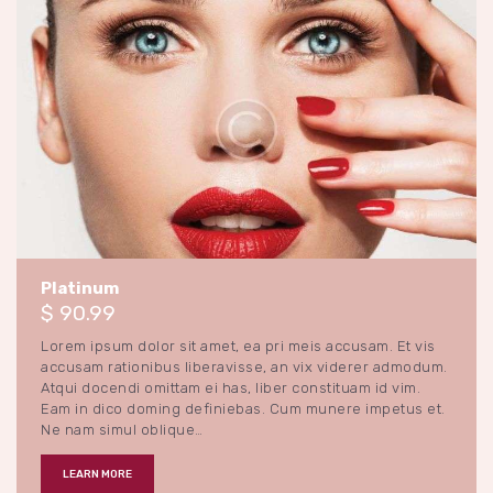
Special Gifts
28 novembre 2017
0
Platinum
$ 90.99
Lorem ipsum dolor sit amet, ea pri meis accusam. Et vis
accusam rationibus liberavisse, an vix viderer admodum.
Atqui docendi omittam ei has, liber constituam id vim.
Eam in dico doming definiebas. Cum munere impetus et.
Ne nam simul oblique…
LEARN MORE