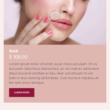
Special Gifts
28 novembre 2017
0
Gold
$ 105.00
Lorem ipsum dolor sit amet, ea pri meis accusam. Et vis
accusam rationibus liberavisse, an vix viderer admodum.
Atqui docendi omittam ei has, liber constituam id vim.
Eam in dico doming definiebas. Cum munere impetus et.
Ne nam simul oblique…
LEARN MORE