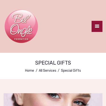
ACCUEIL
LE CENTRE
FORMATION
SPECIAL GIFTS
CERTIFIANTE
Home
All Services
Special Gifts
FORMATIONS
COURTES
CONTACT