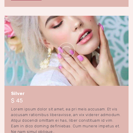
Special Gifts
28 novembre 2017
0
Silver
$ 45
Lorem ipsum dolor sit amet, ea pri meis accusam. Et vis
accusam rationibus liberavisse, an vix viderer admodum.
Atqui docendi omittam ei has, liber constituam id vim.
Eam in dico doming definiebas. Cum munere impetus et.
Ne nam simul oblique…